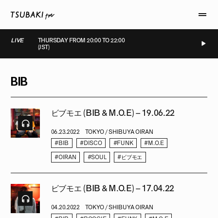
LIVE
THURSDAY FROM 20:00 TO 22:00
(JST)
LIVE
LIVE
LIVE
LIVE
BIB
ビブモエ (BIB & M.O.E) – 19.06.22
06.23.2022
TOKYO / SHIBUYA OIRAN
#BIB
#DISCO
#FUNK
#M.O.E
#OIRAN
#SOUL
#ビブモエ
ビブモエ (BIB & M.O.E) – 17.04.22
04.20.2022
TOKYO / SHIBUYA OIRAN